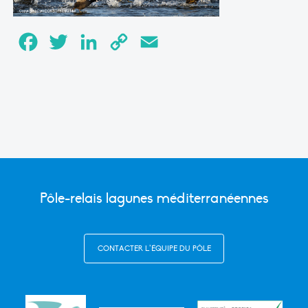
Facebook
Twitter
LinkedIn
Copy
Email
Link
Pôle-relais lagunes méditerranéennes
CONTACTER L’ÉQUIPE DU PÔLE