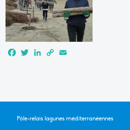
Facebook
Twitter
LinkedIn
Copy
Email
Link
Pôle-relais lagunes méditerranéennes