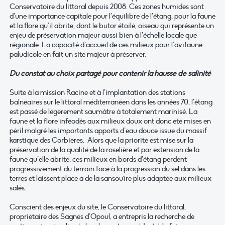
Conservatoire du littoral depuis 2008. Ces zones humides sont
d’une importance capitale pour l’équilibre de l’étang, pour la faune
et la flore qu’il abrite, dont le butor étoilé, oiseau qui représente un
enjeu de préservation majeur aussi bien à l’échelle locale que
régionale. La capacité d’accueil de ces milieux pour l’avifaune
paludicole en fait un site majeur à préserver.
Du constat au choix partagé pour contenir la hausse de salinité
Suite à la mission Racine et à l’implantation des stations
balnéaires sur le littoral méditerranéen dans les années 70, l’étang
est passé de légèrement saumâtre à totalement marinisé. La
faune et la flore inféodés aux milieux doux ont donc été mises en
péril malgré les importants apports d’eau douce issue du massif
karstique des Corbières. Alors que la priorité est mise sur la
préservation de la qualité de la roselière et par extension de la
faune qu’elle abrite, ces milieux en bords d’étang perdent
progressivement du terrain face à la progression du sel dans les
terres et laissent place à de la sansouïre plus adaptée aux milieux
salés.
Conscient des enjeux du site, le Conservatoire du littoral,
propriétaire des Sagnes d’Opoul, a entrepris la recherche de