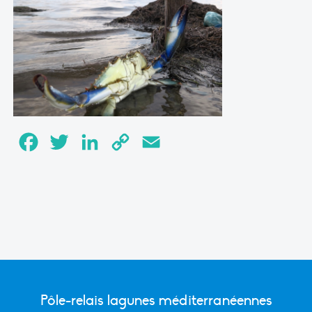
Facebook
Twitter
LinkedIn
Copy
Email
Link
Pôle-relais lagunes méditerranéennes