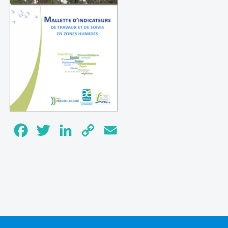
Facebook
Twitter
LinkedIn
Copy
Email
Link