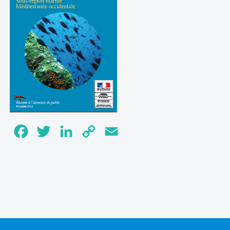
Facebook
Twitter
LinkedIn
Copy
Email
Link