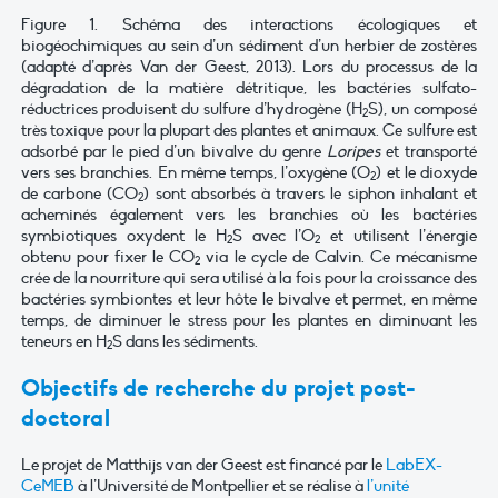
Figure 1. Schéma des interactions écologiques et
biogéochimiques au sein d’un sédiment d’un herbier de zostères
(adapté d’après Van der Geest, 2013). Lors du processus de la
dégradation de la matière détritique, les bactéries sulfato-
réductrices produisent du sulfure d’hydrogène (H
S), un composé
2
très toxique pour la plupart des plantes et animaux. Ce sulfure est
adsorbé par le pied d’un bivalve du genre
Loripes
et transporté
vers ses branchies. En même temps, l’oxygène (O
) et le dioxyde
2
de carbone (CO
) sont absorbés à travers le siphon inhalant et
2
acheminés également vers les branchies où les bactéries
symbiotiques oxydent le H
S avec l’O
et utilisent l’énergie
2
2
obtenu pour fixer le CO
via le cycle de Calvin. Ce mécanisme
2
crée de la nourriture qui sera utilisé à la fois pour la croissance des
bactéries symbiontes et leur hôte le bivalve et permet, en même
temps, de diminuer le stress pour les plantes en diminuant les
teneurs en H
S dans les sédiments.
2
Objectifs de recherche du projet post-
doctoral
Le projet de Matthijs van der Geest est financé par le
LabEX-
CeMEB
à l’Université de Montpellier et se réalise à
l’unité