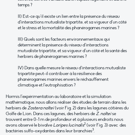
temps ?
II) Est-ce qu’il existe un lien entre la présence du réseau
d’interactions mutualiste tripartite, et sa vigueur d’un côté
et le stress et la mortalité des phanérogames marines ?
III) Quels sont les facteurs environnementaux qui
déterminent la présence du réseau d’interactions
mutualiste tripartite, et sa vigueur d’un côté et la santé des
herbiers de phanérogames marines ?
IV) Dans quelle mesure le réseau d’interactions mutualiste
tripartite peut-il contribuer à la résilience des
phanérogames marines envers le réchauffement
climatique et l’eutrophisation ?
Hormis l’expérimentation au laboratoire et la simulation
mathématique, nous allons réaliser des études de terrain dans les
herbiers de
Zostera noltei
(voir Fig. 2) dans les lagunes côtières du
Golfe de Lion. Dans ces lagunes, des herbiers de
Z. noltei
se
trouvent entre 0-1 m de profondeur et à plusieurs endroits nous
2
avons observé le bivalve
Loripes lucinalis
(voir Fig. 3) avec des
3
bactéries sulfo-oxydantes dans leur branchies
.