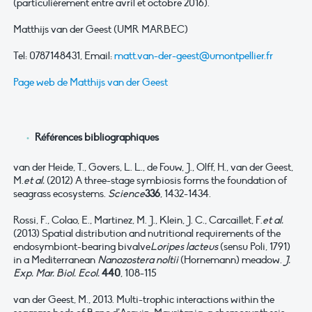
(particulièrement entre avril et octobre 2016).
Matthijs van der Geest (UMR MARBEC)
Tel: 0787148431, Email:
matt.van-der-geest@umontpellier.fr
Page web de Matthijs van der Geest
Références bibliographiques
van der Heide, T., Govers, L. L., de Fouw, J., Olff, H., van der Geest,
M.
et al.
(2012) A three-stage symbiosis forms the foundation of
seagrass ecosystems.
Science
336
, 1432-1434.
Rossi, F., Colao, E., Martinez, M. J., Klein, J. C., Carcaillet, F.
et al.
(2013) Spatial distribution and nutritional requirements of the
endosymbiont-bearing bivalve
Loripes lacteus
(sensu Poli, 1791)
in a Mediterranean
Nanozostera noltii
(Hornemann) meadow.
J.
Exp. Mar. Biol. Ecol.
440
, 108-115
van der Geest, M., 2013. Multi-trophic interactions within the