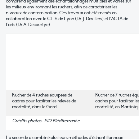
comprend également des échantillonnages multiples et variés sur
les milieux environnant les ruchers, afin de caractériser les
niveaux de contamination. Ces travaux ont été menés en
collaboration avec le CTIS de Lyon (Dr J. Devillers) et l’ACTA de
Paris (Dr A. Decourtye)
Rucher de 4 ruches équipées de
Rucher de 7 ruches équ
cadres pour faciliter les relevés de
cadres pour faciliter le
mortalité, dans le Gard.
mortalité, en Martiniq
Crédits photos : EID Méditerranée
La seconde a combiné plusieurs méthodes d’échantillonnage