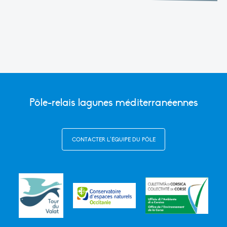
Pôle-relais lagunes méditerranéennes
CONTACTER L’ÉQUIPE DU PÔLE