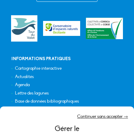
INFORMATIONS PRATIQUES
Cartographie interactive
Actualités
Agenda
Lettre des lagunes
Base de données bibliographiques
INFORMATIONS LÉGALES
Continuer sans accepter →
Plan du site
Gérer le
Crédits