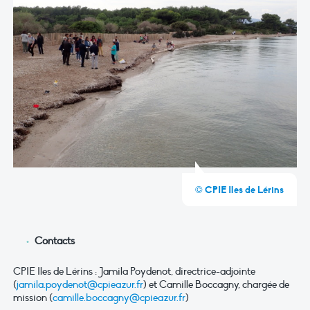
© CPIE Iles de Lérins
Contacts
CPIE Iles de Lérins : Jamila Poydenot, directrice-adjointe
(
jamila.poydenot@cpieazur.fr
) et Camille Boccagny, chargée de
mission (
camille.boccagny@cpieazur.fr
)