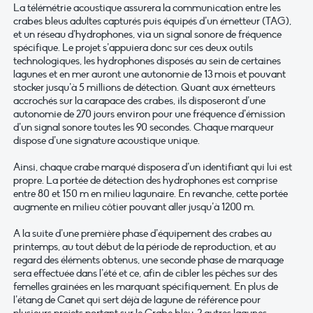
La télémétrie acoustique assurera la communication entre les
crabes bleus adultes capturés puis équipés d’un émetteur (TAG),
et un réseau d’hydrophones, via un signal sonore de fréquence
spécifique. Le projet s’appuiera donc sur ces deux outils
technologiques, les hydrophones disposés au sein de certaines
lagunes et en mer auront une autonomie de 13 mois et pouvant
stocker jusqu’à 5 millions de détection. Quant aux émetteurs
accrochés sur la carapace des crabes, ils disposeront d’une
autonomie de 270 jours environ pour une fréquence d’émission
d’un signal sonore toutes les 90 secondes. Chaque marqueur
dispose d’une signature acoustique unique.
Ainsi, chaque crabe marqué disposera d’un identifiant qui lui est
propre. La portée de détection des hydrophones est comprise
entre 80 et 150 m en milieu lagunaire. En revanche, cette portée
augmente en milieu côtier pouvant aller jusqu’à 1200 m.
A la suite d’une première phase d’équipement des crabes au
printemps, au tout début de la période de reproduction, et au
regard des éléments obtenus, une seconde phase de marquage
sera effectuée dans l’été et ce, afin de cibler les pêches sur des
femelles grainées en les marquant spécifiquement. En plus de
l’étang de Canet qui sert déjà de lagune de référence pour
plusieurs projets portant sur le Crabe bleu, 2 autres lagunes