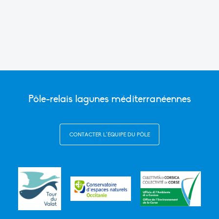
Link
Pôle-relais lagunes méditerranéennes
CONTACTER L’ÉQUIPE DU PÔLE