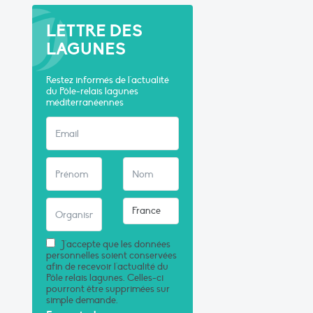
LETTRE DES
LAGUNES
Restez informés de l'actualité
du Pôle-relais lagunes
méditerranéennes
J'accepte que les données
personnelles soient conservées
afin de recevoir l'actualité du
Pôle relais lagunes. Celles-ci
pourront être supprimées sur
simple demande.