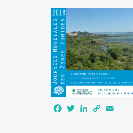
Facebook
Twitter
LinkedIn
Copy
Email
Link