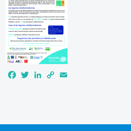
Facebook
Twitter
LinkedIn
Copy
Email
Link