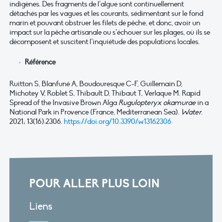
indigènes. Des fragments de l’algue sont continuellement
détachés par les vagues et les courants, sédimentant sur le fond
marin et pouvant obstruer les filets de pêche, et donc, avoir un
impact sur la pêche artisanale ou s’échouer sur les plages, où ils se
décomposent et suscitent l’inquiétude des populations locales.
Référence
Ruitton S, Blanfuné A, Boudouresque C-F, Guillemain D,
Michotey V, Roblet S, Thibault D, Thibaut T, Verlaque M. Rapid
Spread of the Invasive Brown Alga
Rugulopteryx okamurae
in a
National Park in Provence (France, Mediterranean Sea).
Water
.
2021; 13(16):2306.
https://doi.org/10.3390/w13162306
POUR ALLER PLUS LOIN
Liens