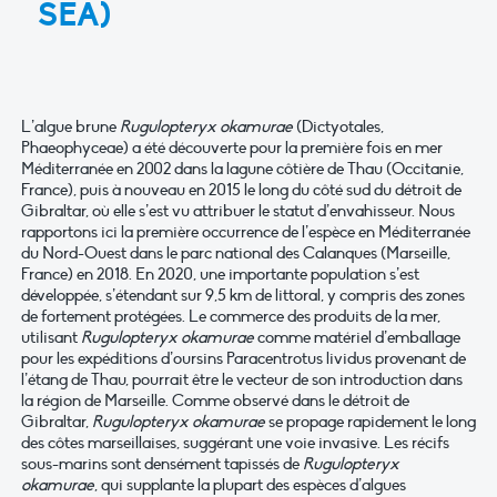
SEA)
L’algue brune
Rugulopteryx okamurae
(Dictyotales,
Phaeophyceae) a été découverte pour la première fois en mer
Méditerranée en 2002 dans la lagune côtière de Thau (Occitanie,
France), puis à nouveau en 2015 le long du côté sud du détroit de
Gibraltar, où elle s’est vu attribuer le statut d’envahisseur. Nous
rapportons ici la première occurrence de l’espèce en Méditerranée
du Nord-Ouest dans le parc national des Calanques (Marseille,
France) en 2018. En 2020, une importante population s’est
développée, s’étendant sur 9,5 km de littoral, y compris des zones
de fortement protégées. Le commerce des produits de la mer,
utilisant
Rugulopteryx okamurae
comme matériel d’emballage
pour les expéditions d’oursins Paracentrotus lividus provenant de
l’étang de Thau, pourrait être le vecteur de son introduction dans
la région de Marseille. Comme observé dans le détroit de
Gibraltar,
Rugulopteryx okamurae
se propage rapidement le long
des côtes marseillaises, suggérant une voie invasive. Les récifs
sous-marins sont densément tapissés de
Rugulopteryx
okamurae
, qui supplante la plupart des espèces d’algues