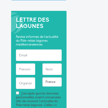
LETTRE DES
LAGUNES
Restez informés de l'actualité
du Pôle-relais lagunes
méditerranéennes
J'accepte que les données
personnelles soient conservées
afin de recevoir l'actualité du
Pôle relais lagunes. Celles-ci