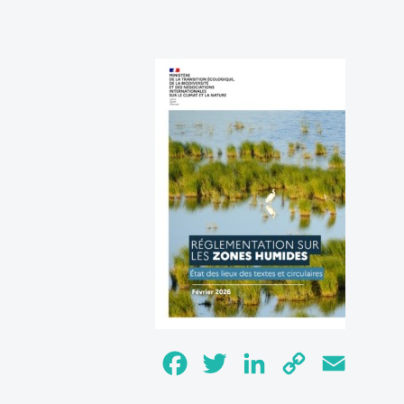
Facebook
Twitter
LinkedIn
Copy
Email
Link