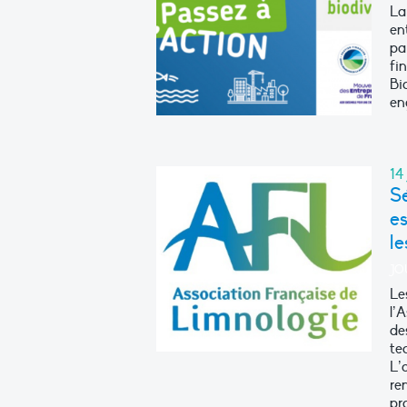
La
en
pa
fi
Bi
en
14
S
e
l
JO
Le
l’
de
te
L’
re
pr