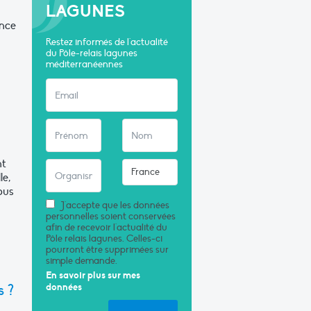
LAGUNES
ence
Restez informés de l'actualité
du Pôle-relais lagunes
méditerranéennes
nt
le,
ous
J'accepte que les données
personnelles soient conservées
afin de recevoir l'actualité du
Pôle relais lagunes. Celles-ci
pourront être supprimées sur
simple demande.
En savoir plus sur mes
données
 ?