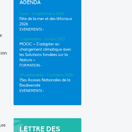
AGENDA
5 juin - 4 septembre 2026
Fête de la mer et des littoraux
2026
EVÈNEMENTS
•
e
1 septembre - 1 mars 2027
MOOC « S’adapter au
changement climatique avec
tion
les Solutions fondées sur la
Nature »
FORMATION
•
29 septembre - 1 octobre 2026
15es Assises Nationales de la
Biodiversité
EVÈNEMENTS
•
ure
LETTRE DES