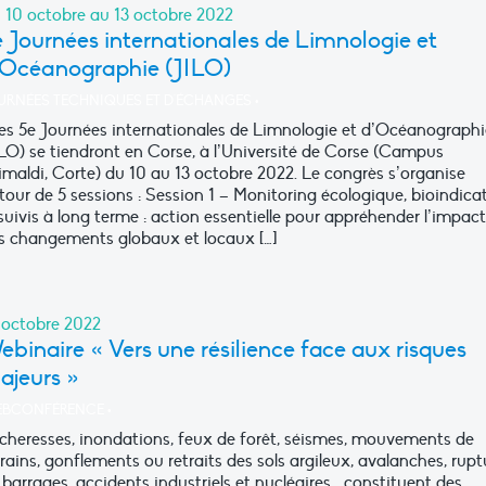
 10 octobre au 13 octobre 2022
 Journées internationales de Limnologie et
’Océanographie (JILO)
URNÉES TECHNIQUES ET D'ÉCHANGES
•
s 5e Journées internationales de Limnologie et d’Océanographi
ILO) se tiendront en Corse, à l’Université de Corse (Campus
imaldi, Corte) du 10 au 13 octobre 2022. Le congrès s’organise
tour de 5 sessions : Session 1 – Monitoring écologique, bioindica
suivis à long terme : action essentielle pour appréhender l’impact
s changements globaux et locaux […]
 octobre 2022
binaire « Vers une résilience face aux risques
ajeurs »
BCONFÉRENCE
•
cheresses, inondations, feux de forêt, séismes, mouvements de
rrains, gonflements ou retraits des sols argileux, avalanches, rupt
 barrages, accidents industriels et nucléaires… constituent des