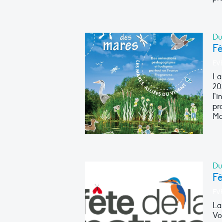
Du
F
EV
La
20
l’
pr
Ma
Du
Fê
EV
La
Vo