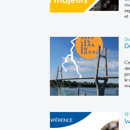
ri
ex
et 
Du
D
EV
Ce
dé
pro
le
in
19
W