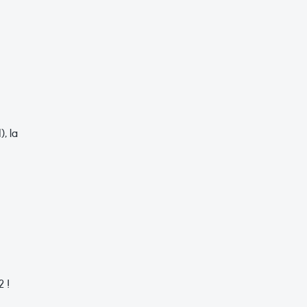
, la
2 !