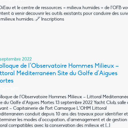
BCONFÉRENCE
•
OiEau et le centre de ressources « milieux humides » de l’OFB vo
vitent à venir découvrir les outils existants pour conduire des suiv
 milieux humides. 🔗 Inscriptions
 septembre 2022
olloque de l’Observatoire Hommes Milieux –
ttoral Méditerranéen Site du Golfe d’Aigues
ortes
ÈNEMENTS
•
lloque de l’Observatoire Hommes Milieux – Littoral Méditerrané
te du Golfe d’Aigues Mortes 13 septembre 2022 Yacht Club, salle
vant – Capitainerie de Port Camargue L’OHM Littoral
diterranéen conduit depuis 10 ans des travaux pour identifier et
terminer les modes d’occupation, d’aménagement et de gestion
ttoral compatibles avec la conservation des milieux et […]