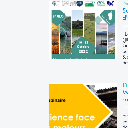
Du
5e
d
JO
Le
(J
Gr
au
& 
de
10
We
m
WE
Sé
te
de