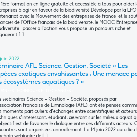
 1ère formation en ligne gratuite et accessible à tous pour aider l
treprises à agir en faveur de la biodiversité Développé par la LPO
rtenariat avec le Mouvement des entreprises de France et le sou
nancier de l’Office français de la biodiversité, le MOOC Entrepris
odiversité : passer à l’action vous propose un parcours riche et
gageant […]
 juin 2022
éminaire AFL Science, Gestion, Société « Les
spèces exotiques envahissantes : Une menace p
es écosystèmes aquatiques ? »
URNÉES TECHNIQUES ET D'ÉCHANGES
•
s webinaires Science – Gestion – Société, proposés par
Association Française de Limnologie (AFL), ont été pensés comm
s moments particuliers d’échanges entre scientifiques et acteurs
chniques s’intéressant, étudiant, œuvrant sur les milieux aquatiq
objectif est de favoriser le dialogue entre ces différents acteurs. 
ncontres sont organisées annuellement. Le 14 juin 2022 aura lieu 
ochain webinaire de […]