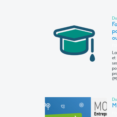
Du
Fo
po
o
FO
La
et
se
po
pr
(M
Du
M
FO