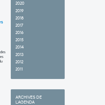
2020
2019
2018
es
2017
2016
2015
2014
 des
2013
des
du
2012
2011
ARCHIVES DE
L'AGENDA