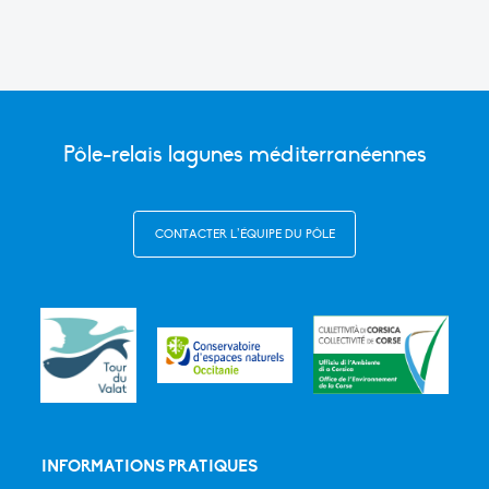
Pôle-relais lagunes méditerranéennes
CONTACTER L’ÉQUIPE DU PÔLE
INFORMATIONS PRATIQUES