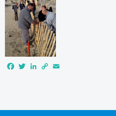
Facebook
Twitter
LinkedIn
Copy
Email
Link