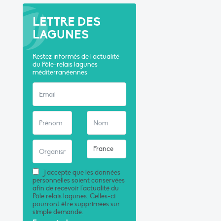
LETTRE DES
LAGUNES
Restez informés de l'actualité
du Pôle-relais lagunes
méditerranéennes
J'accepte que les données
personnelles soient conservées
afin de recevoir l'actualité du
Pôle relais lagunes. Celles-ci
pourront être supprimées sur
simple demande.