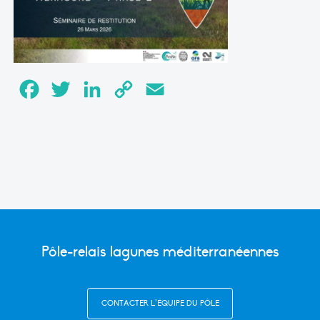
Facebook
Twitter
LinkedIn
Copy
Email
Link
Pôle-relais lagunes méditerranéennes
CONTACTER L’ÉQUIPE DU PÔLE