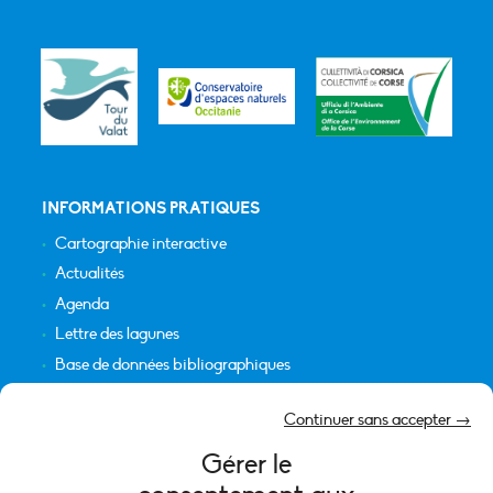
INFORMATIONS PRATIQUES
Cartographie interactive
Actualités
Agenda
Lettre des lagunes
Base de données bibliographiques
INFORMATIONS LÉGALES
Continuer sans accepter →
Plan du site
Gérer le
Crédits