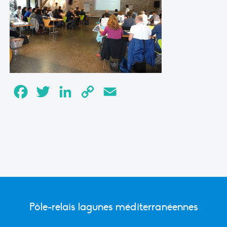
Facebook
Twitter
LinkedIn
Copy
Email
Link
Pôle-relais lagunes méditerranéennes