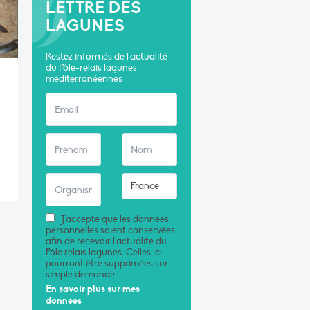
LETTRE DES
LAGUNES
Restez informés de l'actualité
du Pôle-relais lagunes
méditerranéennes
J'accepte que les données
personnelles soient conservées
afin de recevoir l'actualité du
Pôle relais lagunes. Celles-ci
pourront être supprimées sur
simple demande.
En savoir plus sur mes
données