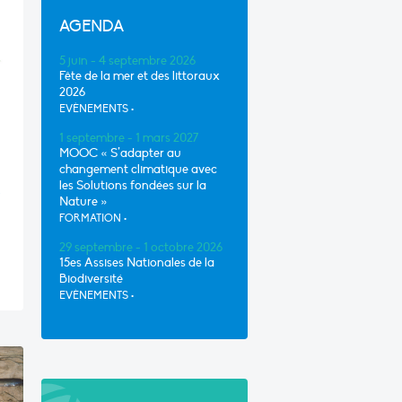
AGENDA
5 juin - 4 septembre 2026
Fête de la mer et des littoraux
2026
EVÈNEMENTS
•
1 septembre - 1 mars 2027
MOOC « S’adapter au
changement climatique avec
les Solutions fondées sur la
s
Nature »
FORMATION
•
29 septembre - 1 octobre 2026
15es Assises Nationales de la
Biodiversité
EVÈNEMENTS
•