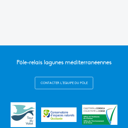
Pôle-relais lagunes méditerranéennes
CONTACTER L’ÉQUIPE DU PÔLE