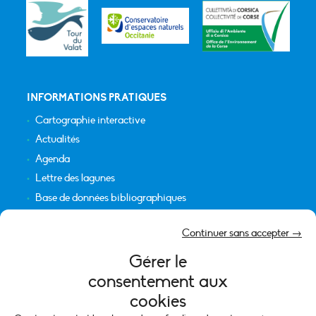
INFORMATIONS PRATIQUES
Cartographie interactive
Actualités
Agenda
Lettre des lagunes
Base de données bibliographiques
INFORMATIONS LÉGALES
Continuer sans accepter →
Plan du site
Gérer le
Crédits
consentement aux
Mentions légales
cookies
Politique de cookies (UE)