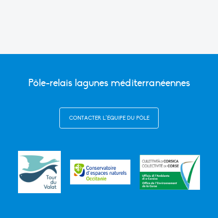
Pôle-relais lagunes méditerranéennes
CONTACTER L’ÉQUIPE DU PÔLE