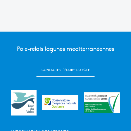
Pôle-relais lagunes méditerranéennes
CONTACTER L’ÉQUIPE DU PÔLE