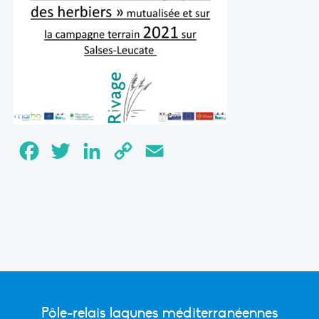
Facebook
Twitter
LinkedIn
Copy
Email
Link
Pôle-relais lagunes méditerranéennes