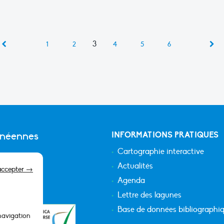
3
1
2
4
5
6
anéennes
INFORMATIONS PRATIQUES
Cartographie interactive
Actualités
accepter →
Agenda
Lettre des lagunes
Base de données bibliographi
 navigation