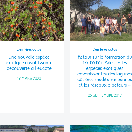
Dernières actus
Dernières actus
Une nouvelle espèce
Retour sur la formation du
exotique envahissante
17/09/19 à Arles : « les
découverte à Leucate
espèces exotiques
envahissantes des lagune
19 MARS 2020
côtières méditerranéenne
et les réseaux d’acteurs »
25 SEPTEMBRE 2019