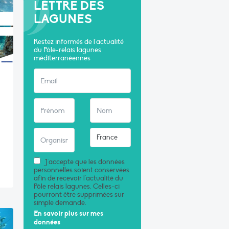
LETTRE DES
LAGUNES
Restez informés de l'actualité
du Pôle-relais lagunes
méditerranéennes
J'accepte que les données
personnelles soient conservées
afin de recevoir l'actualité du
Pôle relais lagunes. Celles-ci
pourront être supprimées sur
simple demande.
En savoir plus sur mes
données