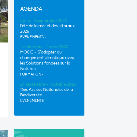
AGENDA
5 juin - 4 septembre 2026
Fête de la mer et des littoraux
2026
EVÈNEMENTS
•
1 septembre - 1 mars 2027
MOOC « S’adapter au
changement climatique avec
les Solutions fondées sur la
Nature »
FORMATION
•
s
s
29 septembre - 1 octobre 2026
15es Assises Nationales de la
Biodiversité
EVÈNEMENTS
•