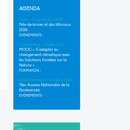
AGENDA
5 juin - 4 septembre 2026
Fête de la mer et des littoraux
2026
EVÈNEMENTS
•
1 septembre - 1 mars 2027
MOOC « S’adapter au
changement climatique avec
e
les Solutions fondées sur la
Nature »
FORMATION
•
29 septembre - 1 octobre 2026
15es Assises Nationales de la
Biodiversité
EVÈNEMENTS
•