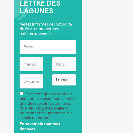
LETTRE DES
LAGUNES
Restez informés de l'actualité
du Pôle-relais lagunes
méditerranéennes
J'accepte que les données
personnelles soient conservées
afin de recevoir l'actualité du
Pôle relais lagunes. Celles-ci
pourront être supprimées sur
simple demande.
En savoir plus sur mes
données