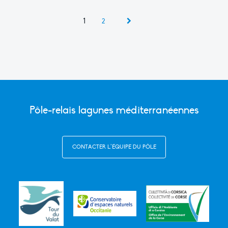
1
2
Pôle-relais lagunes méditerranéennes
CONTACTER L’ÉQUIPE DU PÔLE